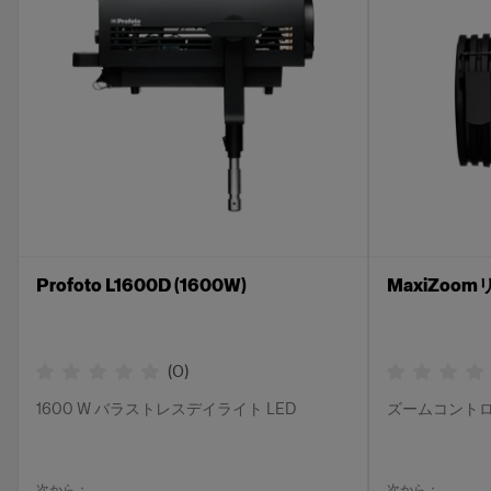
Profoto L1600D (1600W)
MaxiZoo
(
0
)
1600 W バラストレスデイライト LED
ズームコント
次から：
次から：