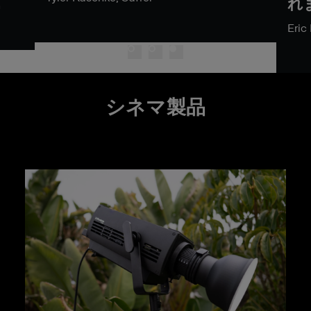
れ
n
Eri
シネマ製品