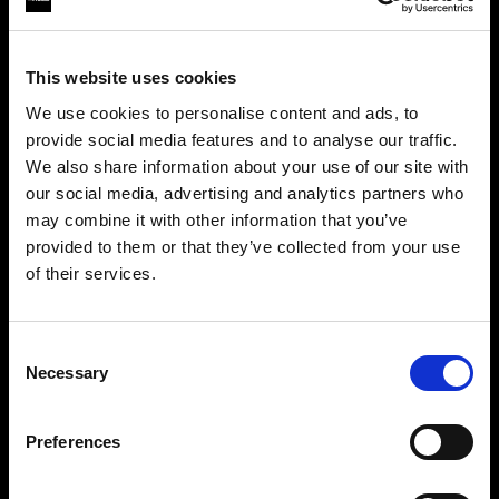
This website uses cookies
We use cookies to personalise content and ads, to
provide social media features and to analyse our traffic.
We also share information about your use of our site with
our social media, advertising and analytics partners who
may combine it with other information that you’ve
provided to them or that they’ve collected from your use
無限の創造性の世界へ
of their services.
世界的に有名なProfotoのライトシェーピングシス
Austria
にお住まいであると思われます。
テムは、映画制作者のために50種類以上のモディ
地域を変更しますか？
ファイアーを提供しています。ソフトボックス、
Consent
Necessary
ソフトズームリフレクター、ビューティーディッ
Selection
国
シュ、ハードリフレクターなど。
Preferences
Austria
Profotoライトシェーピングシステムを見