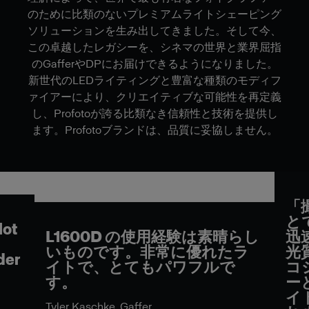
のために比類のないプレミアムライトシェーピング
ソリューションを生み出してきました。そして今、
この卓越したレガシーを、シネマの世界と業界屈指
のGafferやDPにお届けできるようになりました。
新世代のLEDライティングと豊富な種類のモディフ
ァイアーにより、クリエイティブな可能性を再定義
し、Profotoが誇る比類なき信頼性と技術を提供し
ます。Profotoブランドは、品質に妥協しません。
「
と
lot
L1600D の使用経験は素晴らし
迅
いものです。非常に優れたラ
光
der
イトで、とてもパワフルで
コ
す。
ー
イ
Tyler Kaschke, Gaffer