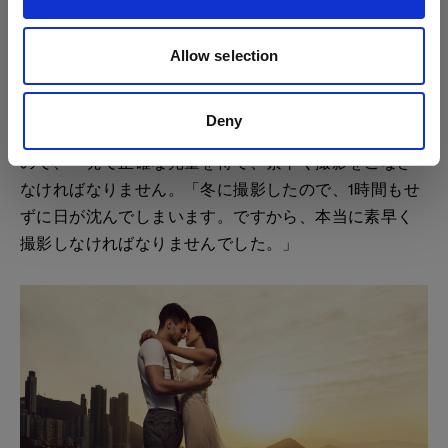
のではなく、早足で歩いているんです。」
ゴールデンアワー：素早く考え
Allow selection
る
Deny
ゴールデンアワーの撮影では、太陽がとても早く沈む
ので、一発で正確な光量を得て、素早く撮影をこなさ
なければなりません。「冬に撮影したので、1時間もせ
ずに日が沈んでしまいます。ですから、本当に素早く
撮影しなければなりませんでした。」