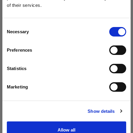
of their services.
Austria
にお住まいであると思われます。
地域を変更しますか？
Consent
Necessary
Selection
国
Preferences
Austria
言語
Statistics
頭上から降り注ぐ太陽光、ビューティーディッシュの
日本語
やわらかい光を使って、ありのままで、カジュアル
Marketing
で、まるで晴れた日に散歩に出かけた本当のカップル
サイトにアクセス
のような姿が捉えられました。
Show details
「HSSを使うことで、カップルの動きを止めることが
できました。写真の中で、彼らはポーズをとっている
Allow all