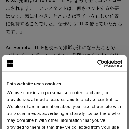
B1Xの光量はAir remote TTL-Fによって全てコントロー
ルされます。「アシスタントは、何もセットする必要
はなく、気にすべきことといえばライトを正しい位置
に保持することでした。なぜならTTLを使っていたから
です。」
Air Remote TTL-Fを使って撮影が楽になったことで、
クリエイティビティーをさらに発揮できるようになり
ました。「考えなければならないことが減りました。
ライトを正しい角度にセットアップしたら、あとはモ
デルの顔や動き、表情に集中できます。ライトをセッ
This website uses cookies
トするだけでいいのです。そんなわけで、このショッ
We use cookies to personalise content and ads, to
トはもっとも難しいショットであったと同時に、もっ
provide social media features and to analyse our traffic.
とも簡単なショットだったと言えます。」
We also share information about your use of our site with
our social media, advertising and analytics partners who
may combine it with other information that you’ve
provided to them or that they’ve collected from your use