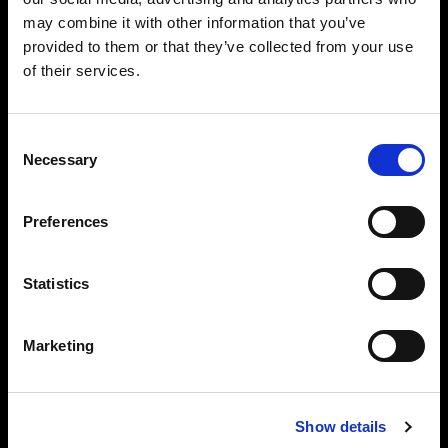
驚異的な高精度とコントロール
may combine it with other information that you’ve
11 f-stop の出力レンジを持ち、指先ひとつで求め
provided to them or that they’ve collected from your use
る光を簡単に形作ることができます。光量の調整
of their services.
は、2.4～2400Ws の範囲から 1/10 f-stop 刻みで
可能です。2 つの出力部は独立しており、個別に 0
～100 ％まで調整できます。連続撮影で必要なパ
Consent
ワーとコントロールがすべて備わっています。
Necessary
Selection
末永くパフォーマンスを維持する設計
Preferences
Pro-11 は、驚異的な一貫性を保ったまま、ハイボ
リュームな撮影ができるように設計されていま
す。エンジニアリングとモノ造りに対して真摯に
Statistics
取り組んだ結果、極めて優れた耐久性が実現し、
最高水準のパフォーマンスを長年にわたって維持
します。
Marketing
Show details