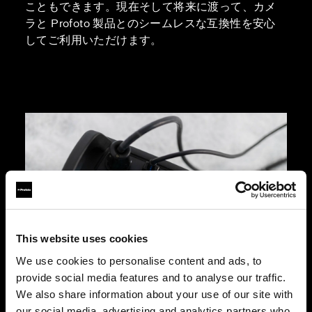
こともできます。現在そして将来に渡って、カメ
ラと Profoto 製品とのシームレスな互換性を安心
してご利用いただけます。
This website uses cookies
We use cookies to personalise content and ads, to
provide social media features and to analyse our traffic.
We also share information about your use of our site with
our social media, advertising and analytics partners who