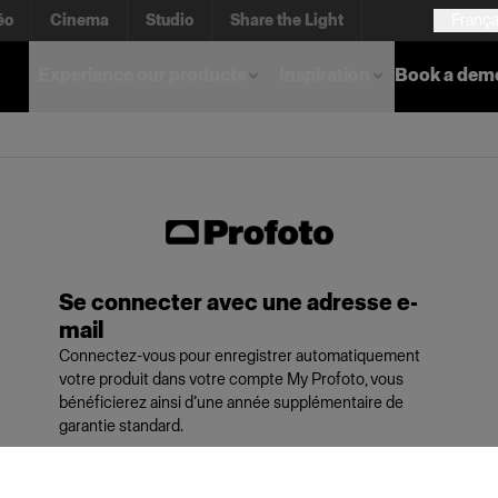
éo
Cinema
Studio
Share the Light
França
Experience our products
Inspiration
Book a dem
Se connecter avec une adresse e-
mail
Connectez-vous pour enregistrer automatiquement
votre produit dans votre compte My Profoto, vous
bénéficierez ainsi d’une année supplémentaire de
garantie standard.
E-mail