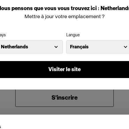
Nous
pensons
que
vous
vous
trouvez
ici :
Netherland
Mettre à jour votre emplacement ?
Mot de passe
ays
Langue
Se souvenir de moi
Mot de passe oublié ?
Netherlands
Français
Se connecter
Visiter le site
Nouvel utilisateur Profoto ?
S’inscrire
s