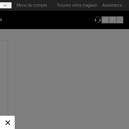
is
Menu du compte
Trouvez votre magasin
Assistance
o
(ouverture dans 