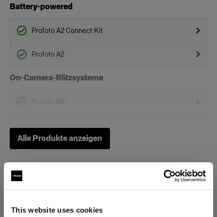
Battery-powered
Profoto A2 Connect Kit
Profoto A2
On-Camera-Blitzsysteme
Profoto A10
Profoto A1X
Alle Produkte anzeigen
Profoto A1
Waben
Clic Softgrid Octa
This website uses cookies