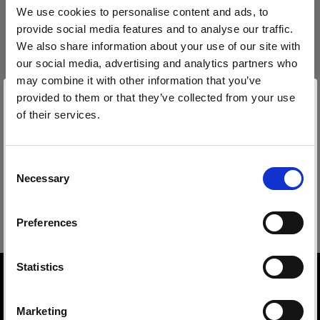
Technische Daten:
We use cookies to personalise content and ads, to
provide social media features and to analyse our traffic.
We also share information about your use of our site with
our social media, advertising and analytics partners who
Produktdetails
may combine it with other information that you’ve
provided to them or that they’ve collected from your use
Downloads
of their services.
Clic Softbox 2.7' (80cm) Octa
Wir
vermuten,
dass
Sie
in
Norway
ansässig
sind.
Weiches Licht mit nur einem Clic
Möchten Sie Ihren Standort aktualisieren?
Technische Details
Benutzeranleitung
Consent
Produktnummer
:
101319
Necessary
Selection
Land
Clic Softbox 2.7' (80cm) Octa
Die neue Clic Softbox Octa erzeugt weiches und
Aktuelles Benutzeranleitung herunterladen
Preferences
Norway
schmeichelhaftes Licht – wie geschaffen für
nahe Porträtaufnahmen, Flatlay und Stillleben-
Weiter zum Benutzeranleitung
Sprache
sowie Produktfotografie mit einem beliebigen
Overview
Statistics
Blitz der Profoto A-Reihe.
Product number
Deutsch
101319
Marketing
Damit ist sie perfekt geeignet für Fotografen, die