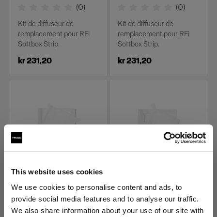
(
0
)
(
0
)
Kit de diffuseur de
Kit de diffuseur de
remplacement pour RFi
remplacement pour RFi
Softbox Strip.
Softbox Strip.
kr 231,20
kr 231,20
This website uses cookies
PIÈCES DE REMPLACEMENT
PIÈCES DE REMPLACEMENT
POUR RFI SOFTBOXES
POUR RFI SOFTBOXES
We use cookies to personalise content and ads, to
Diffuser kit for RFi
Diffuser kit for RFi
provide social media features and to analyse our traffic.
Softbox 1x6'
Softbox 2x2'
We also share information about your use of our site with