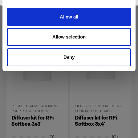
(
0
)
(
0
)
Kit de diffuseur de
Kit de diffuseur de
Allow all
remplacement pour RFi
remplacement pour RFi
Softbox Rectangular.
Softbox Octa.
kr 231,20
kr 303,20
Allow selection
Deny
PIÈCES DE REMPLACEMENT
PIÈCES DE REMPLACEMENT
POUR RFI SOFTBOXES
POUR RFI SOFTBOXES
Diffuser kit for RFi
Diffuser kit for RFi
Softbox 3x3'
Softbox 3x4'
(
0
)
(
0
)