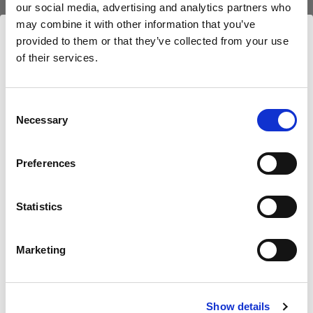
(
0
)
(
0
)
our social media, advertising and analytics partners who
may combine it with other information that you’ve
Kit de diffuseur de
Kit de diffuseur de
provided to them or that they’ve collected from your use
remplacement pour RFi
remplacement pour RFi
of their services.
Softbox Strip.
Softbox Square.
Nous
pensons
que
vous
vous
trouvez
ici :
Norway
.
kr 487,20
kr 231,20
Mettre à jour votre emplacement ?
Consent
Necessary
Selection
Pays
Preferences
Norway
Statistics
Langue
Français
PIÈCES DE REMPLACEMENT
PIÈCES DE REMPLACEMENT
Marketing
POUR RFI SOFTBOXES
POUR RFI SOFTBOXES
Diffuser kit for RFi
Diffuser kit for RFi
Softbox 2x3'
Softbox 3' Octa
Visiter le site
Show details