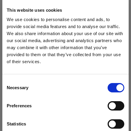
ザ設定を開き、許可、ブロック、または削除する
Cookie を選択します。Cookie をブロックまたは
This website uses cookies
削除すると、Profoto Web サイト上の重要情報は
We use cookies to personalise content and ads, to
表示されなくなり、一部の機能が動作しなくなる
provide social media features and to analyse our traffic.
可能性があります。
We also share information about your use of our site with
our social media, advertising and analytics partners who
Cookie は、ブラウザごとに個別で管理する必要が
may combine it with other information that you’ve
provided to them or that they’ve collected from your use
あります。 あるブラウザで選択した Cookie は、
of their services.
そのブラウザのみに適用されます。以下のブラウ
Norway
にお住まいであると思われます。
ザで Cookie を管理してください。
地域を変更しますか？
Consent
Necessary
Selection
Internet Explorer 6
国
Internet Explorer 7 & 8
Preferences
Norway
Internet Explorer 9
Google Chrome
言語
Statistics
Mozilla Firefox