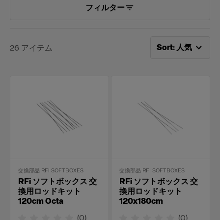
フィルター
次で並べ替え：
人
Sort
:
人気
26
アイテム
交換部品 RFI SOFTBOXES
交換部品 RFI SOFTBOXES
RFi ソフトボックス 交
RFi ソフトボックス 交
換用ロッドキット
換用ロッドキット
120cm Octa
120x180cm
(
0
)
(
0
)