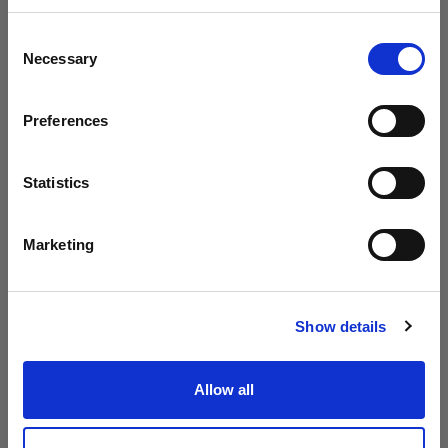
地域を変更しますか？
kr 487,20
kr 135,20
Consent
Necessary
Selection
国
Preferences
Norway
言語
Statistics
日本語
Marketing
交換部品 RFI SOFTBOXES
交換部品 RFI SOFTBOXES
RFi ソフトボックス 交
RFi ソフトボックス 交
サイトにアクセス
換用ロッドキット
換用ロッドキット
30x90cm
40x60cm
Show details
(
0
)
(
0
)
交換用ロッド RFI Softbox
交換用ロッド RFI Softbox
Allow all
Strip
Rectangular
kr 191,20
kr 135,20