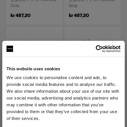
Octa
Strip
kr 487,20
kr 487,20
This website uses cookies
We use cookies to personalise content and ads, to
交換部品 RFI SOFTBOXES
交換部品 RFI SOFTBOXES
provide social media features and to analyse our traffic.
RFi ソフトボックス 交
RFi ソフトボックス 交
We also share information about your use of our site with
換用ロッドキット
換用ロッドキット
our social media, advertising and analytics partners who
30x180cm
30x40cm
may combine it with other information that you’ve
(
0
)
(
0
)
provided to them or that they’ve collected from your use
交換用ロッド RFI Softbox
交換用ロッド RFI Softbox
of their services.
Strip
Rectangular
Norway
にお住まいであると思われます。