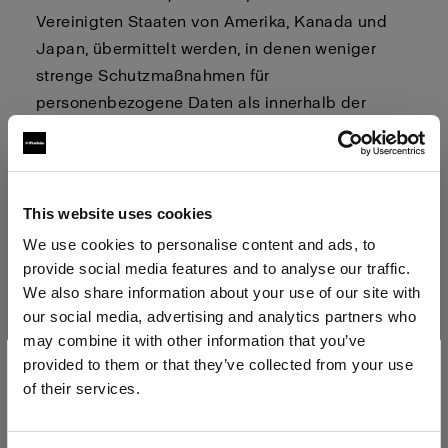
Vereinigten Staaten von Amerika, Kanada und
Japan, übermittelt werden, in denen weniger
strenge Schutzmaßnahmen für
personenbezogene Daten als innerhalb der
EU/des EWR gelten können. Bei der
Übermittlung personenbezogener Daten in
Länder außerhalb der EU/des EWR verwenden
wir die von der Europäischen Kommission
This website uses cookies
genehmigten Standardvertragsklauseln, um
We use cookies to personalise content and ads, to
ausreichende Schutzmaßnahmen für Ihre
provide social media features and to analyse our traffic.
personenbezogenen Daten zu gewährleisten. Die
We also share information about your use of our site with
our social media, advertising and analytics partners who
Standardvertragsklauseln können über
may combine it with other information that you’ve
folgenden Link abgerufen
provided to them or that they’ve collected from your use
werden:
https://ec.europa.eu/info/strategy/justice-
of their services.
and-fundamental-rights/data-protection/data-
Wir
vermuten,
dass
Sie
in
Poland
ansässig
sind.
transfers-outside-eu/model-contracts-transfer-
Möchten Sie Ihren Standort aktualisieren?