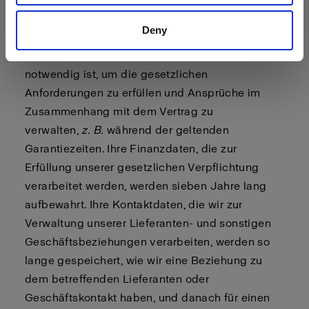
Ihnen geschlossenen Verträge zu erfüllen,
Deny
werden so lange gespeichert, wie Sie Kunde
sind, und danach so lange, wie es für uns
notwendig ist, um die gesetzlichen
Anforderungen zu erfüllen und Ansprüche im
Zusammenhang mit dem Vertrag zu
verwalten,
z. B.
während der geltenden
Garantiezeiten. Ihre Finanzdaten, die zur
Erfüllung unserer gesetzlichen Verpflichtung
verarbeitet werden, werden sieben Jahre lang
aufbewahrt. Ihre Kontaktdaten, die wir zur
Verwaltung unserer Lieferanten- und sonstigen
Geschäftsbeziehungen verarbeiten, werden so
lange gespeichert, wie wir eine Beziehung zu
dem betreffenden Lieferanten oder
Geschäftskontakt haben, und danach für einen