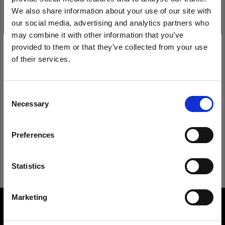
We also share information about your use of our site with
our social media, advertising and analytics partners who
may combine it with other information that you’ve
Anmeldedaten speichern
Kennwort vergessen?
provided to them or that they’ve collected from your use
of their services.
Anmelden
Wir
vermuten,
dass
Sie
in
Poland
ansässig
sind.
Möchten Sie Ihren Standort aktualisieren?
Consent
Necessary
Neu bei Profoto?
Selection
Land
Anmelden
Preferences
Poland
Sprache
Statistics
Deutsch
Marketing
About us
Website besuchen