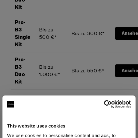
Kit
Pro-
B3
Bis zu
Bis zu 300 €*
Anseh
Single
500 €*
Kit
Pro-
B3
Bis zu
Bis zu 550 €*
Anseh
Duo
1.000 €*
Kit
*oder der entsprechende Betrag in Ihrer
Landeswährung.
This website uses cookies
Trade-Up starten
We use cookies to personalise content and ads, to