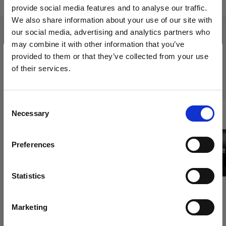
provide social media features and to analyse our traffic.
We also share information about your use of our site with
our social media, advertising and analytics partners who
may combine it with other information that you’ve
Das Trade-Up-Programm gilt für
provided to them or that they’ve collected from your use
folgende Produkte:
of their services.
Wir
vermuten,
dass
Sie
in
Poland
ansässig
sind.
Möchten Sie Ihren Standort aktualisieren?
Consent
Necessary
Selection
Land
Preferences
Poland
Sprache
Statistics
Deutsch
Marketing