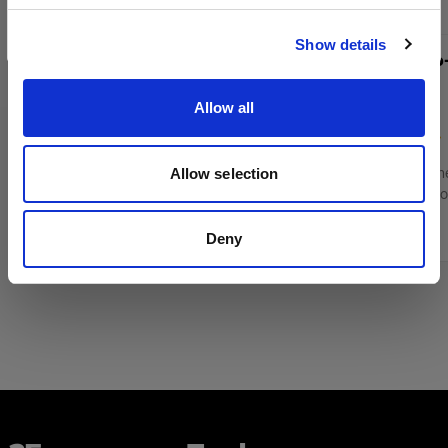
Website besuchen
Show details
Profoto Pro-D3 750 Duo Kit
Profoto Pro
Allow all
(
12
)
Allow selection
Netzbetriebenes Monolight für groß
Netzbetriebene
angelegte Fotoshootings
angelegte Fot
6 628,47 €
4 500,57 €
Deny