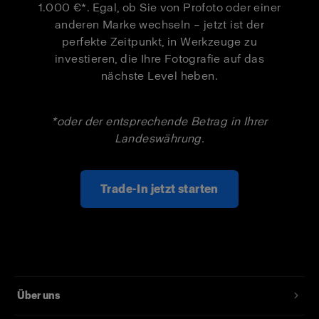
1.000 €*. Egal, ob Sie von Profoto oder einer
Pro-D3 1250
1 000 €
550 €
anderen Marke wechseln – jetzt ist der
Duo Kit
perfekte Zeitpunkt, in Werkzeuge zu
investieren, die Ihre Fotografie auf das
Pro-B3 Single
500 €
300 €
nächste Level heben.
Kit
Pro-B3 Duo
*oder der entsprechende Betrag in Ihrer
1 000 €
550 €
Kit
Landeswährung.
Trade-In jetzt starten
Über uns