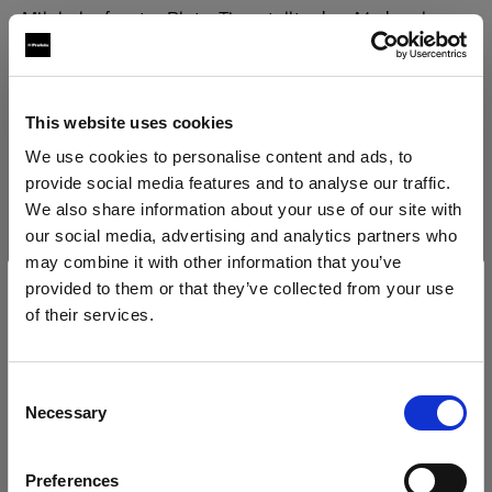
Milchglasfenster Platz. Tina stellte den A1, der als
Hauptlicht dienen sollte, vor das Modell, sodass er
sein Licht auf einen weißen Blitzschirm warf. Der
zweite A1 stand rechts vom Modell auf dem
This website uses cookies
Fenstersims und war mit einer warmen CTO-Farbfolie
We use cookies to personalise content and ads, to
ausgestattet. Dieser zweite A1 übernahm die
provide social media features and to analyse our traffic.
Funktion des Streiflichts, das das Haar beleuchtete
We also share information about your use of our site with
und formte. Darüber hinaus kam ein Collapsible
our social media, advertising and analytics partners who
Reflector in Silber zum Einsatz, um eine
may combine it with other information that you’ve
ansprechende Ringblitz-Reflexion in den Augen des
provided to them or that they’ve collected from your use
Modells zu erzeugen, die eine direkte Verbindung
of their services.
Wir
vermuten,
dass
Sie
in
Poland
ansässig
sind.
zum Betrachter herstellt.
Möchten Sie Ihren Standort aktualisieren?
Consent
Necessary
Selection
Land
Preferences
Poland