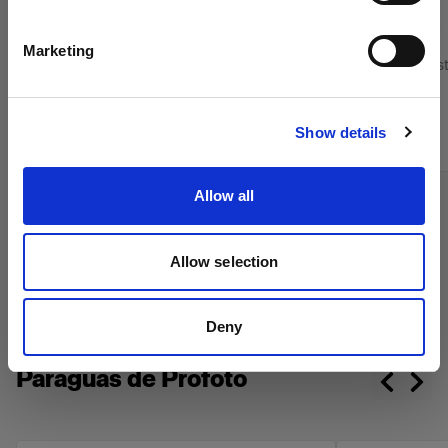
Español
(
2
)
Marketing
Limita la difusión de la luz procedente de tu
Añade contraste
OCF Softbox Strip
Visitar el sitio
Desde
Desde
Show details
59,00 €
738,00 €
Allow all
Allow selection
Deny
Paraguas de Profoto