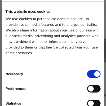
Grids de Profoto
This website uses cookies
We use cookies to personalise content and ads, to
provide social media features and to analyse our traffic.
We also share information about your use of our site with
our social media, advertising and analytics partners who
may combine it with other information that you’ve
provided to them or that they’ve collected from your use
of their services.
Creemos
que
estás
en
Poland
.
¿Quieres actualizar tu ubicación?
Consent
Necessary
Selection
País
Preferences
Poland
GRIDS
GRIDS
OCF Softgrid Strip
Profoto Sna
Idioma
Statistics