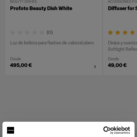
BEAUTY DISHES
ACCESSORIES FO
Profoto Beauty Dish White
Diffuser for 
(
0
)
Luz de belleza para flashes de cabezal plano
Disipa y suaviz
Softlight Refle
Desde
Desde
495,00 €
49,00 €