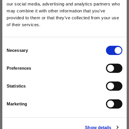
our social media, advertising and analytics partners who
may combine it with other information that you’ve
provided to them or that they’ve collected from your use
Dos luces en una
of their services.
En este episodio de Geared Up, únete a Chris
Creemos
que
estás
en
Poland
.
para que te muestre cómo conseguir dos luces
¿Quieres actualizar tu ubicación?
con un solo modificador. Sabrás qué
Consent
Necessary
modeladores de luz necesitas y cómo funciona
Selection
País
esta técnica.
Preferences
Poland
Idioma
Statistics
Archivo
Español
Marketing
¿Te has perdido los episodios anteriores?
Navega por el archivo y los podrás ver cuando
Visitar el sitio
quieras.
Show details