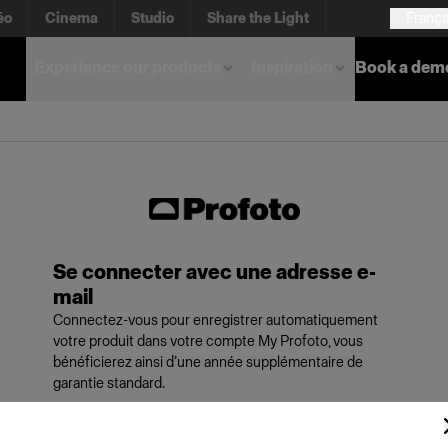
éo
Cinema
Studio
Share the Light
França
Experience our products
Inspiration
Book a dem
Se connecter avec une adresse e-
mail
Connectez-vous pour enregistrer automatiquement
votre produit dans votre compte My Profoto, vous
bénéficierez ainsi d’une année supplémentaire de
garantie standard.
E-mail