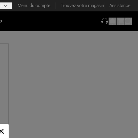
is
Menu du compte
Trouvez votre magasin
Assistance
o
(ouverture dans 