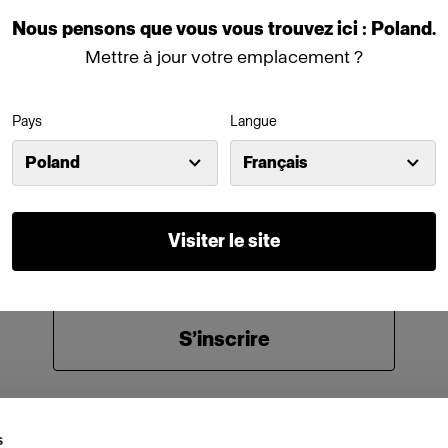
Nous
pensons
que
vous
vous
trouvez
ici :
Poland
.
Mettre à jour votre emplacement ?
Mot de passe
Pays
Langue
Se souvenir de moi
Mot de passe oublié ?
Poland
Français
Se connecter
Visiter le site
Nouvel utilisateur Profoto ?
S’inscrire
s