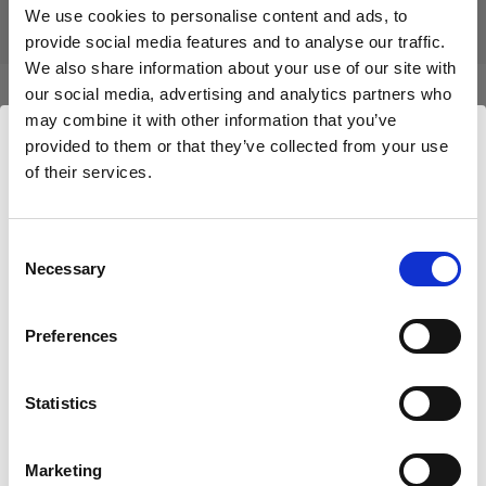
We use cookies to personalise content and ads, to
provide social media features and to analyse our traffic.
We also share information about your use of our site with
our social media, advertising and analytics partners who
may combine it with other information that you’ve
Compatible avec :
provided to them or that they’ve collected from your use
of their services.
Nous
pensons
que
vous
vous
trouvez
ici :
Packs
Poland
.
Mettre à jour votre emplacement ?
Consent
Profoto Pro-B4
Necessary
Selection
Pays
Preferences
Poland
Statistics
Langue
Français
Marketing