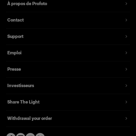
Référence du produit
:
340208
À propos de Profoto
Le sac sur mesure Protective Bag for Pro-B4
Contact
apporte une protection supplémentaire et permet
une manipulation plus pratique. Le tissu est un
Support
nylon très résistant, avec fond renforcé. Il est
muni d’une poignée pour un transport pratique et
de deux poches sur les côtés pour ranger un
Emploi
chargeur de batterie avec câble ou tout autre
accessoire plus petit. Le générateur peut être
Presse
utilisé et rechargé sans être sorti du sac.
Investisseurs
Le sac de protection pour Pro-B4 est conçu pour
les photographes qui soumettent leur Pro-B4 à
Share The Light
des conditions plus rudes. Saisissez-le, rangez
votre Pro-B4 à l’intérieur et emmenez-le en
extérieur. N’ayez pas peur de poser le Pro-B4 sur
Withdrawal your order
un sol poussiéreux ou de le mettre à rude
épreuve. Gardez toutefois à l’esprit qu’il n’est pas