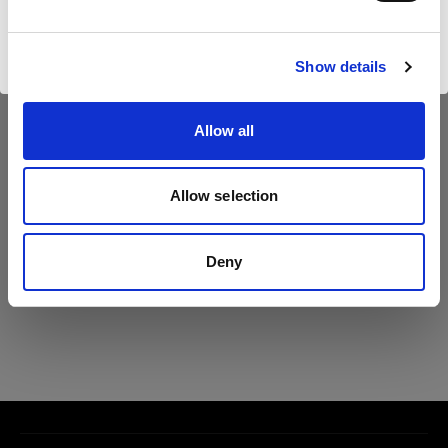
Visiter le site
Show details
Allow all
Caractéristiques :
Allow selection
Deny
Détails du produit
Protective Bag for Pro-B4
Sac protégeant le générateur sur
batterie Pro-B4.