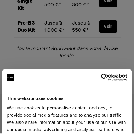
Single
Voir
500 €*
300 €*
Kit
Pro-B3
Jusqu’à
Jusqu’à
Voir
Duo Kit
1 000 €*
550 €*
*ou le montant équivalent dans votre devise
locale.
Démarrer votre Trade-Up
This website uses cookies
We use cookies to personalise content and ads, to
provide social media features and to analyse our traffic.
Le programme Trade-Up
We also share information about your use of our site with
s'applique aux produits suivants :
our social media, advertising and analytics partners who