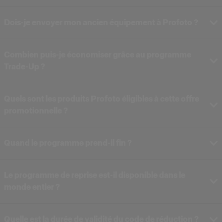
Dois-je envoyer mon ancien équipement à Profoto ?
Combien puis-je économiser grâce au programme
Trade-Up ?
Quels sont les produits Profoto éligibles à cette offre
Selon le modèle que vous choisissez, vous pouvez
promotionnelle ?
économiser jusqu’à
1 000 €
sur les tout derniers flashes
Profoto. Le montant exact dépend si vous échangez du
matériel Profoto ou une autre marque.
Quand le programme prend-il fin ?
Pro-D3 750 (Kit Simple et Duo)
Chaque produit échangé vous donne droit à une remise sur
er
Pro-D3 1250 (Kit Simple et Duo)
une nouvelle unité. Les échanges se font en ratio de un
Le programme de reprise est-il disponible dans le
Pro-B3 (Kit Simple et Duo)
pour un : vous ne pouvez pas échanger deux produits
monde entier ?
contre un seul neuf. Pour bénéficier de la remise complète
Remarque
sur un Duo Kit, vous devez échanger deux produits
éligibles.
Quelle est la durée de validité du code de réduction ?