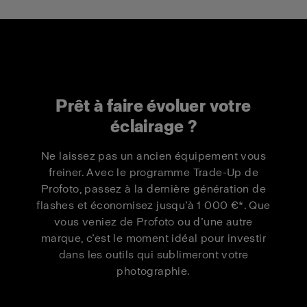
Reprise
Reprise autre
Modèle
Profoto
marque
Pro-D3 750
500 €
300 €
Prêt à faire évoluer votre
Pro-D3 750
éclairage ?
1 000 €
550 €
Duo Kit
Ne laissez pas un ancien équipement vous
Pro-D3 1250
500 €
300 €
freiner. Avec le programme Trade-Up de
Profoto, passez à la dernière génération de
Pro-D3 1250
flashes et économisez jusqu’à 1 000 €*. Que
1 000 €
550 €
Duo Kit
vous veniez de Profoto ou d’une autre
marque, c’est le moment idéal pour investir
dans les outils qui sublimeront votre
Pro-B3 Single
500 €
300 €
photographie.
Kit
Pro-B3 Duo Kit
1 000 €
550 €