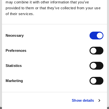
may combine it with other information that you’ve
provided to them or that they’ve collected from your use
of their services.
Nous
pensons
que
vous
vous
trouvez
ici :
Poland
.
Mettre à jour votre emplacement ?
Consent
Necessary
Selection
Pays
Preferences
Poland
Statistics
Langue
Français
Marketing
Profoto Pro-D3 750 Duo Kit
Profoto Pro
Visiter le site
Show details
(
12
)