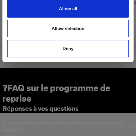
Flash monobloc alimenté sur secteur pour les
Flash monobloc
Allow all
séances photo à grande échelle
séances photo 
6 628,47 €
4 500,57 €
Allow selection
Deny
❓FAQ sur le programme de
reprise
Réponses à vos questions
Quels sont les produits admissibles au programme de
reprise ?