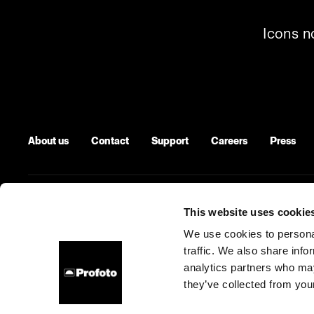
Icons n
About us
Contact
Support
Careers
Press
This website uses cookie
Poland
Cookies
Privacy Policy
Terms of use
We use cookies to personal
traffic. We also share info
Copyright (C) 1968-2025 Profoto AB. All rights reserved.
analytics partners who may
they’ve collected from your