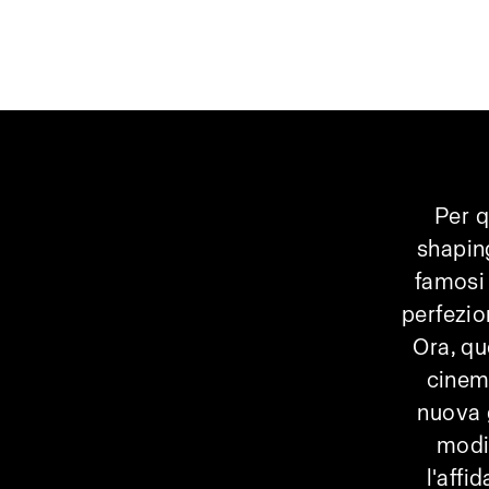
Per q
shaping
famosi 
perfezio
Ora, qu
cinema
nuova 
modif
l'affi