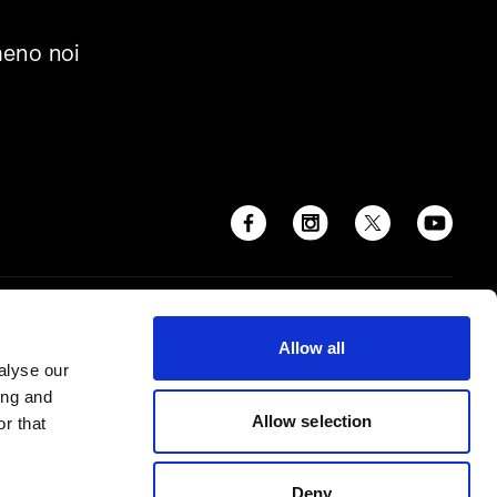
meno noi
Allow all
alyse our
ing and
Allow selection
r that
Deny