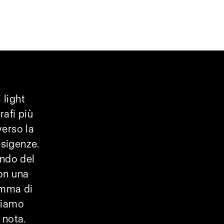
 light
rafi più
verso la
esigenze.
ondo del
Con una
amma di
friamo
è nota.