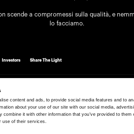
on scende a compromessi sulla qualità, e nem
lo facciamo.
Investors
Share The Light
s
ise content and ads, to provide social media features and to an
rmation about your use of our site with our social media, advertis
 combine it with other information that you’ve provided to them o
 use of their services.