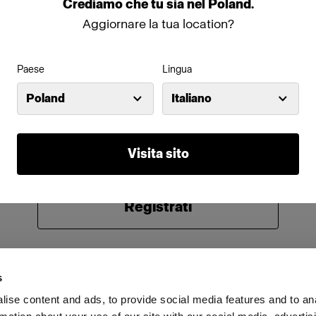
Crediamo
che
tu
sia
nel
Poland
.
Password
Aggiornare la tua location?
Paese
Lingua
Ricorda
Hai dimenticato la password?
Poland
Italiano
Accedi
Visita sito
Non conosci Profoto?
Registrati
s
ise content and ads, to provide social media features and to an