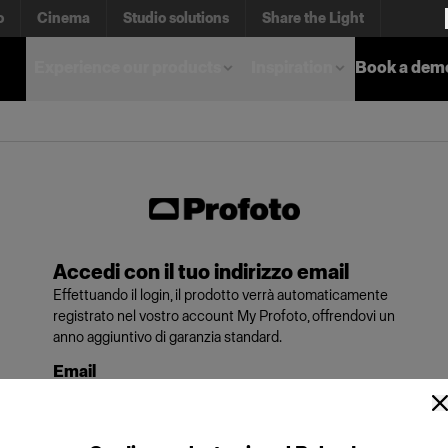
o
Cinema
Studio solutions
Share the Light
Experience our products
Inspiration
Book a dem
Accedi con il tuo indirizzo email
Effettuando il login, il prodotto verrà automaticamente
registrato nel vostro account My Profoto, offrendovi un
anno aggiuntivo di garanzia standard.
Email