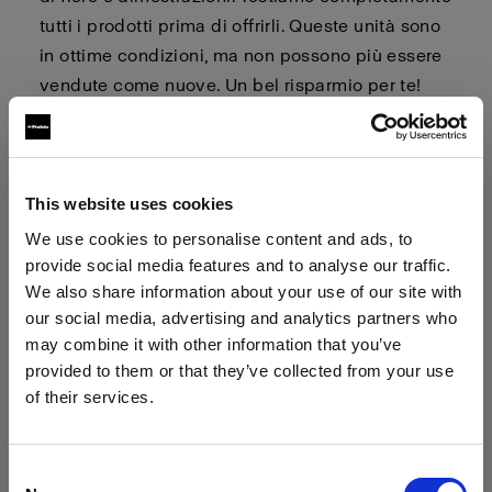
tutti i prodotti prima di offrirli. Queste unità sono
in ottime condizioni, ma non possono più essere
vendute come nuove. Un bel risparmio per te!
I prodotti sono venduti in kit con accessori quali
cavi, borse, caricatori, ecc. Guarda le pagine dei
prodotti per vedere cosa è incluso nel kit.
This website uses cookies
We use cookies to personalise content and ads, to
provide social media features and to analyse our traffic.
We also share information about your use of our site with
La vendita di unità demo è definitiva.
our social media, advertising and analytics partners who
Non si accettano resi.
may combine it with other information that you’ve
Per acquistare, fai clic sul pulsante Acquista per
provided to them or that they’ve collected from your use
il rispettivo prodotto. Lo sconto verrà aggiunto
of their services.
automaticamente all'unità demo nel carrello.
Crediamo
che
tu
sia
nel
Poland
.
Aggiornare la tua location?
Consent
TI preghiamo di prendere nota del fatto che i