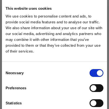
ザ設定を開き、許可、ブロック、または削除する
Cookie を選択します。Cookie をブロックまたは
This website uses cookies
削除すると、Profoto Web サイト上の重要情報は
We use cookies to personalise content and ads, to
表示されなくなり、一部の機能が動作しなくなる
provide social media features and to analyse our traffic.
可能性があります。
We also share information about your use of our site with
our social media, advertising and analytics partners who
Cookie は、ブラウザごとに個別で管理する必要が
may combine it with other information that you’ve
provided to them or that they’ve collected from your use
あります。 あるブラウザで選択した Cookie は、
of their services.
そのブラウザのみに適用されます。以下のブラウ
Poland
にお住まいであると思われます。
ザで Cookie を管理してください。
地域を変更しますか？
Consent
Necessary
Selection
Internet Explorer 6
国
Internet Explorer 7 & 8
Preferences
Poland
Internet Explorer 9
Google Chrome
言語
Statistics
Mozilla Firefox