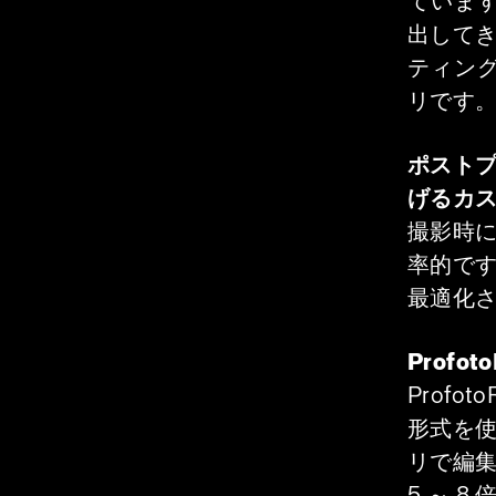
ています
出してき
ティン
リです
ポスト
げるカス
撮影時
率的です
最適化
Profo
Prof
形式を使
リで編集
5 ～ 