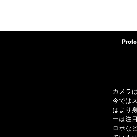
Profo
カメラ
今では
はより
ーは注
ロボな