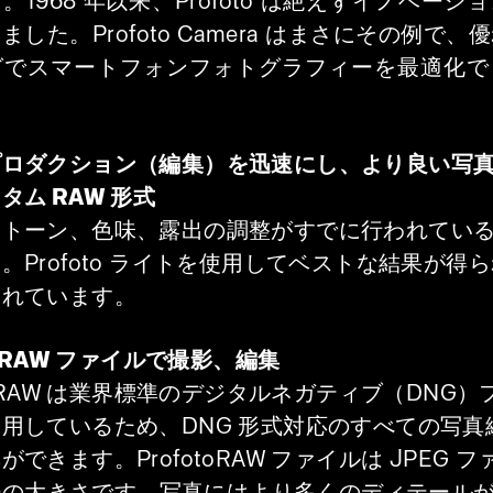
。1968 年以来、Profoto は絶えずイノベーシ
ました。Profoto Camera はまさにその例で、
グでスマートフォンフォトグラフィーを最適化で
。
プロダクション（編集）を迅速にし、より良い写
タム RAW 形式
にトーン、色味、露出の調整がすでに行われてい
。Profoto ライトを使用してベストな結果が得
されています。
toRAW ファイルで撮影、編集
otoRAW は業界標準のデジタルネガティブ（DNG
用しているため、DNG 形式対応のすべての写真
ができます。ProfotoRAW ファイルは JPEG 
8 倍の大きさです。写真にはより多くのディテール