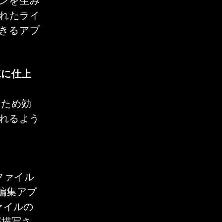
ョンを生み
優れたライ
きるアプ
真に仕上
るため効
られるよう
）ファイル
編集アプ
ファイルの
が描写さ