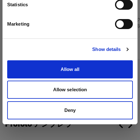
言語
Statistics
(
0
)
日本語
Clic ソフトボックスの光の拡散を制限
ズームリフレ
Marketing
フィルターを
サイトにアクセス
次から：
次から：
139,00 €
199,00 €
Show details
Allow all
Allow selection
Deny
Profoto アンブレラ