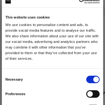
Profoto グリッド
This website uses cookies
We use cookies to personalise content and ads, to
provide social media features and to analyse our traffic.
We also share information about your use of our site with
our social media, advertising and analytics partners who
may combine it with other information that you’ve
provided to them or that they’ve collected from your use
of their services.
Poland
にお住まいであると思われます。
地域を変更しますか？
Consent
Necessary
Selection
国
グリッド
グリッド
Clic ソフトグリッド 1x3*
グリッド・フ
Preferences
Poland
mm