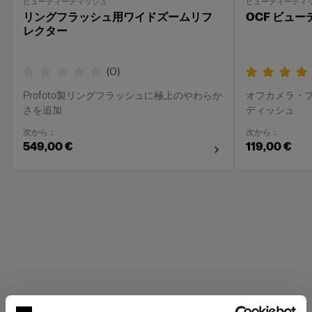
ビューティーディッシュ
ビューティーディ
リングフラッシュ用ワイドズームリフ
OCF ビュ
レクター
(
0
)
Profoto製リングフラッシュに極上のやわらか
オフカメラ・
さを追加
ディッシュ
次から：
次から：
549,00 €
119,00 €