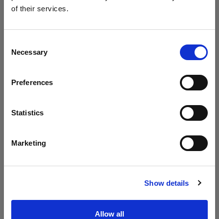
of their services.
Poland
にお住まいであると思われます。
地域を変更しますか？
Consent
Necessary
Selection
国
Preferences
Poland
言語
Statistics
頭上から降り注ぐ太陽光、ビューティーディッシュの
日本語
やわらかい光を使って、ありのままで、カジュアル
Marketing
で、まるで晴れた日に散歩に出かけた本当のカップル
サイトにアクセス
のような姿が捉えられました。
Show details
「HSSを使うことで、カップルの動きを止めることが
できました。写真の中で、彼らはポーズをとっている
Allow all