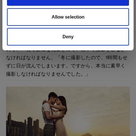
のではなく、早足で歩いているんです。」
ゴールデンアワー：素早く考え
Allow selection
る
Deny
ゴールデンアワーの撮影では、太陽がとても早く沈む
ので、一発で正確な光量を得て、素早く撮影をこなさ
なければなりません。「冬に撮影したので、1時間もせ
ずに日が沈んでしまいます。ですから、本当に素早く
撮影しなければなりませんでした。」