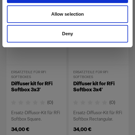
26,00 €
34,00 €
Allow selection
Deny
ERSATZTEILE FÜR RFI
ERSATZTEILE FÜR RFI
SOFTBOXES
SOFTBOXES
Diffuser kit for RFi
Diffuser kit for RFi
Softbox 3x3'
Softbox 3x4'
(
0
)
(
0
)
Ersatz-Diffusor-Kit für RFi
Ersatz-Diffusor-Kit für RFi
Softbox Square.
Softbox Rectangular.
34,00 €
34,00 €