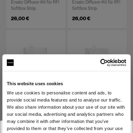
Ersatz-Diffusor-Kit für RFi
Ersatz-Diffusor-Kit für RFi
Softbox Strip.
Softbox Strip.
26,00 €
26,00 €
This website uses cookies
ERSATZTEILE FÜR RFI
ERSATZTEILE FÜR RFI
SOFTBOXES
SOFTBOXES
We use cookies to personalise content and ads, to
Diffuser kit for RFi
Diffuser kit for RFi
provide social media features and to analyse our traffic.
Softbox 1x6'
Softbox 2x2'
We also share information about your use of our site with
our social media, advertising and analytics partners who
(
0
)
(
0
)
may combine it with other information that you’ve
Ersatz-Diffusor-Kit für RFi
Ersatz-Diffusor-Kit für RFi
provided to them or that they’ve collected from your use