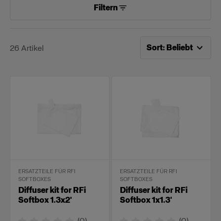
Filtern
Jetzt sortieren nach
Be
Sort
:
Beliebt
26
Artikel
ERSATZTEILE FÜR RFI
ERSATZTEILE FÜR RFI
SOFTBOXES
SOFTBOXES
Diffuser kit for RFi
Diffuser kit for RFi
Softbox 1.3x2'
Softbox 1x1.3'
(
0
)
(
0
)