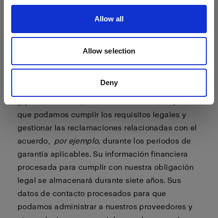
tenga una cuenta de Profoto, y durante un
Allow all
período de dos años a partir de entonces, a
menos que nos haya notificado que no desea
recibir ningún tipo de marketing por nuestra
Allow selection
parte. Sus datos de contacto procesados para
que podamos cumplir los acuerdos suscritos con
Deny
usted se almacenarán mientras usted sea cliente
y, posteriormente, mientras sea necesario para
que podamos cumplir los requisitos legales y
gestionar las reclamaciones relacionadas con el
acuerdo,
por ejemplo,
durante los periodos de
garantía aplicables. Su información financiera
procesada para cumplir con nuestra obligación
legal se almacenará durante siete años. Sus
datos de contacto procesados para que
podamos administrar a nuestros proveedores y