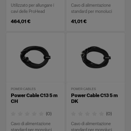
Utilizzato per allungare i
Cavo di alimentazione
cavi delle ProHead
standard per monoluci
464,01 €
41,01 €
POWER CABLES
POWER CABLES
Power Cable C13 5 m
Power Cable C13 5 m
CH
DK
(
0
)
(
0
)
Cavo di alimentazione
Cavo di alimentazione
standard per monoluci
standard per monoluci