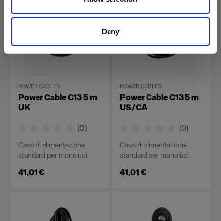
Deny
POWER CABLES
POWER CABLES
Power Cable C13 5 m
Power Cable C13 5 m
UK
US/CA
(
0
)
(
0
)
Cavo di alimentazione
Cavo di alimentazione
standard per monoluci
standard per monoluci
41,01 €
41,01 €