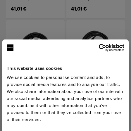
41,01 €
41,01 €
This website uses cookies
POWER CABLES
POWER CABLES
We use cookies to personalise content and ads, to
Power Cable C13 5 m
Power Cable C13 5 m
provide social media features and to analyse our traffic.
EUR
IL
We also share information about your use of our site with
our social media, advertising and analytics partners who
(
0
)
(
0
)
may combine it with other information that you’ve
Cavo di alimentazione
Cavo di alimentazione
provided to them or that they’ve collected from your use
standard per monoluci
standard per monoluci
of their services.
Crediamo
che
tu
sia
nel
Portugal
.
41,01 €
41,01 €