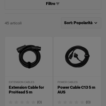
Filtro
Ordinamento attuale per
P
Sort
:
Popolarità
45
articoli
EXTENSION CABLES
POWER CABLES
Extension Cable for
Power Cable C13 5 m
ProHead 5 m
AUS
(
0
)
(
0
)