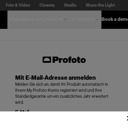
Foto & Video
Cinema
Studio
Share the Light
Experience our products
Inspiration
Book a dem
Mit E-Mail-Adresse anmelden
Melden Sie sich an, damit Ihr Produkt automatisch in
Ihrem My Profoto-Konto registriert wird und Ihre
Standardgarantie um ein zusätzliches Jahr erweitert
wird.
E-Mail