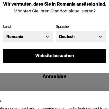
Wir
vermuten,
dass
Sie
in
Romania
ansässig
sind.
Kennwort
Möchten Sie Ihren Standort aktualisieren?
Land
Sprache
Anmeldedaten speichern
Kennwort vergessen?
Romania
Deutsch
Anmelden
Website besuchen
Neu bei Profoto?
Anmelden
s
ise content and ads, to provide social media features and to an