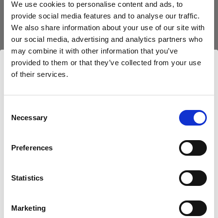
Technische Daten:
We use cookies to personalise content and ads, to
provide social media features and to analyse our traffic.
We also share information about your use of our site with
our social media, advertising and analytics partners who
Produktdetails
may combine it with other information that you’ve
provided to them or that they’ve collected from your use
of their services.
Technische Details
RFi Softgrid 50° 2x2'
Wir
vermuten,
dass
Sie
in
Romania
ansässig
sind.
Reduziert den Leuchtwinkel Ihrer RFi
Möchten Sie Ihren Standort aktualisieren?
Consent
Softbox Square.
RFi Softgrid 50° 2x2'
Necessary
Selection
Land
Produktnummer
:
254625
Preferences
Overview
Romania
Alle RFi-Softboxen verfügen über eine
Product name:
zurückgesetzte Front zur Anbringung eines
RFi Softgrid 50° 2x2'
Sprache
Statistics
Wabenvorsatzes. Der Wabenvorsatz reduziert
Product number
den Leuchtwinkel auf 50°. Mit anderen Worten, er
Deutsch
254625
sorgt für ein stärker gerichtetes Licht und
Marketing
Recommended for
vermeidet übermäßiges Streulicht. So können Sie