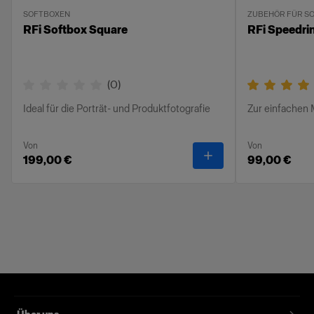
SOFTBOXEN
ZUBEHÖR FÜR S
RFi Softbox Square
RFi Speedri
(
0
)
Ideal für die Porträt- und Produktfotografie
Zur einfachen
Von
Von
-
RFi Softbox Square
199,00 €
99,00 €