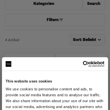
Kategorien
Search
Filtern
Jetzt sortieren nach
Be
Sort
:
Beliebt
4
Artikel
This website uses cookies
We use cookies to personalise content and ads, to
provide social media features and to analyse our traffic.
We also share information about your use of our site with
PACKS
HEADS
Profoto Pro-11
ProHead Plus UV
our social media, advertising and analytics partners who