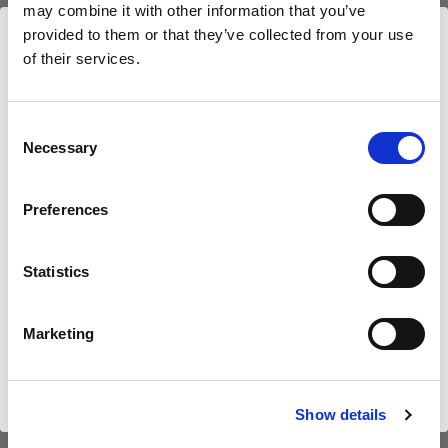
250W with Zoom
may combine it with other information that you’ve
Reflector
provided to them or that they’ve collected from your use
(
8
)
of their services.
(
0
)
Wir
vermuten,
dass
Sie
in
Romania
ansässig
sind.
Der beste Blitz aller Zeiten
Ein klassischer Blitzkopf
Möchten Sie Ihren Standort aktualisieren?
mit einem Zoomreflektor.
Consent
Necessary
19 629,05 €
3 326,05 €
Selection
Land
Preferences
Romania
Sprache
Statistics
Deutsch
Marketing
Website besuchen
HEADS
HEADS
ProHead Plus UV
ProRing Plus UV
Show details
500W with Zoom
Reflector