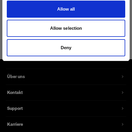
(
0
)
(
0
)
Allow all
Ein Ringblitz für
Ein klassischer Blitzkopf
anspruchsvolle Fotografen
mit einem Zoomreflektor.
Allow selection
3 326,05 €
2 255,05 €
Deny
Über uns
Kontakt
Support
Karriere