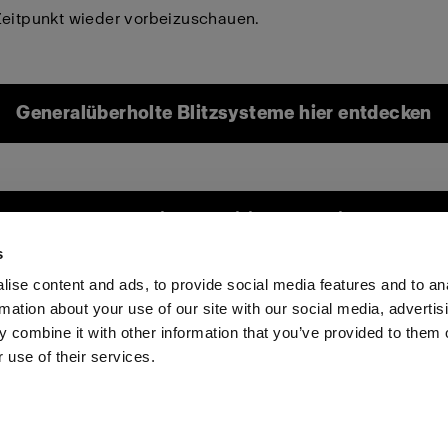
Zeitpunkt wieder vorbeizuschauen.
Generalüberholte Blitzsysteme hier entdecken
eneralüberholte Lichtmodifikatoren hier entdeck
s
ise content and ads, to provide social media features and to an
rmation about your use of our site with our social media, advertis
Investoren
Share the Light
Withdrawal your order
 combine it with other information that you’ve provided to them o
 use of their services.
Romania