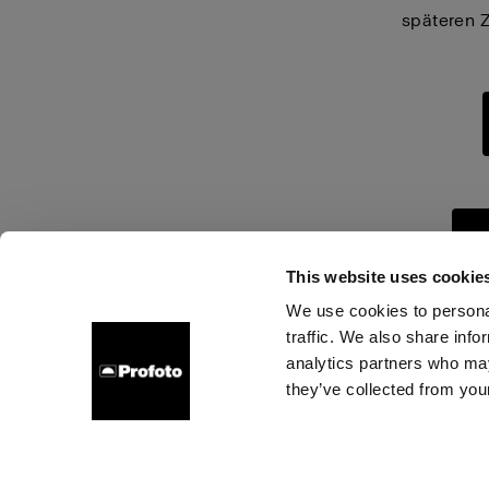
späteren 
G
This website uses cookie
We use cookies to personal
traffic. We also share info
Über uns
Kontakt
Support
Karriere
Presse
analytics partners who may
they’ve collected from your
Cookies
Datenschutzrichtlinie
Nutzungsbedingungen