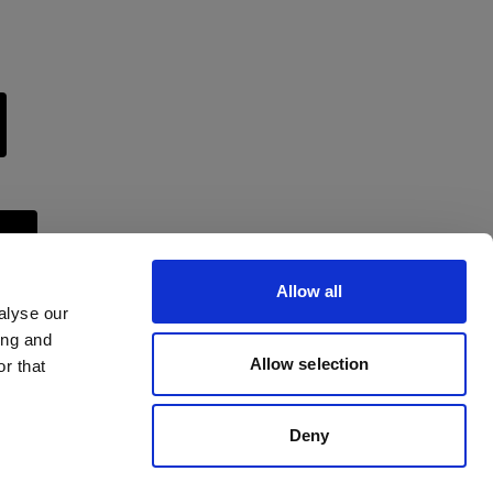
en
Allow all
alyse our
ing and
Allow selection
r that
Deny