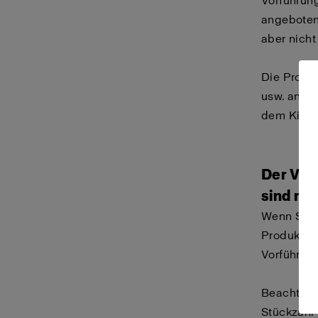
Vorführung
angeboten
aber nicht
Die Produk
usw. angeb
dem Kit en
Der Ver
sind nic
Wenn Sie s
Produkt au
Vorführge
Beachten S
Stückzahl v