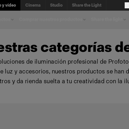
o y vídeo
Cinema
Studio
Share the Light
uctos
Comprar nuestros productos
Share the light
estras categorías d
uciones de iluminación profesional de Profoto.
e luz y accesorios, nuestros productos se han 
tros y da rienda suelta a tu creatividad con la i