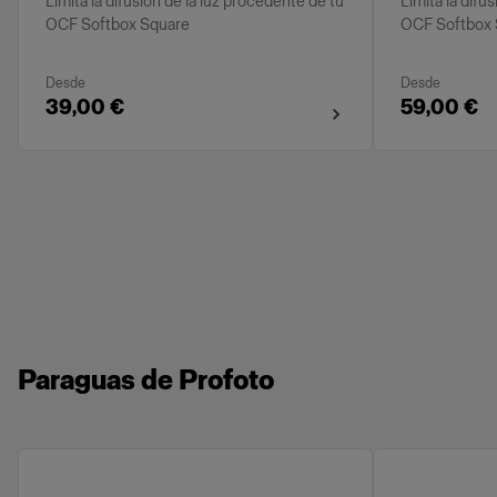
Limita la difusión de la luz procedente de tu
Limita la difu
OCF Softbox Square
OCF Softbox 
Desde
Desde
39,00 €
59,00 €
Paraguas de Profoto