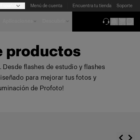
Español
Menú de cuenta
Encuentra tu tienda
Soporte
Aplicaciones
Descubrir
(se abre en una
e productos
 Desde flashes de estudio y flashes
diseñado para mejorar tus fotos y
luminación de Profoto!