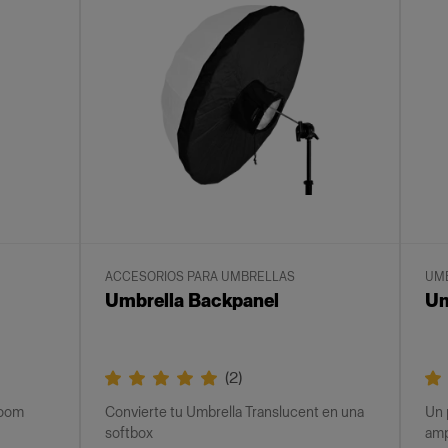
ACCESORIOS PARA UMBRELLAS
UM
Umbrella Backpanel
Um
(
2
)
Zoom
Convierte tu Umbrella Translucent en una
Un 
softbox
amp