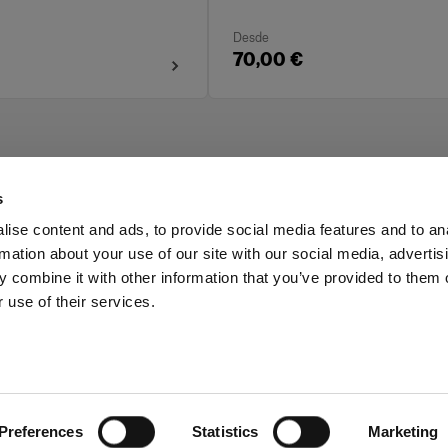
Desde
70,00 €
s
ise content and ads, to provide social media features and to an
rmation about your use of our site with our social media, advertis
sionales
Inversores
 combine it with other information that you’ve provided to them o
 use of their services.
ania
Preferences
Statistics
Marketing