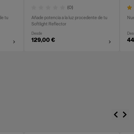
(
0
)
de tu
Añade potencia a la luz procedente de tu
Nue
Softlight Reflector
Desde
Des
129,00 €
44