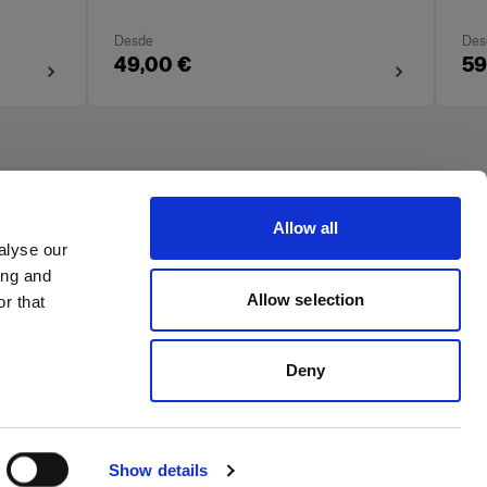
Desde
Des
49,00 €
59
Allow all
alyse our
ing and
Allow selection
r that
Deny
Show details