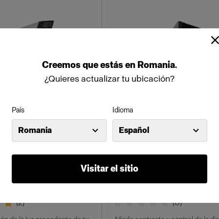
Creemos
que
estás
en
Romania
.
¿Quieres actualizar tu ubicación?
País
Idioma
Romania
Español
GRIDS
rid Strip
Profoto SnapGrid M
Visitar el sitio
(
2
)
(
0
)