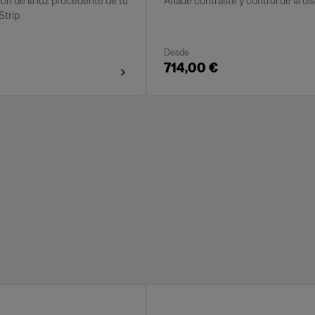
sión de la luz procedente de tu
Añade contraste y control de la di
Strip
Desde
714,00 €