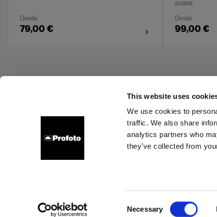
suave
Desde
Desde
79,00 €
99,00 €
This website uses cookie
We use cookies to personal
traffic. We also share info
Support
Sobre nosotros
Contacto
Carreras profe
analytics partners who may
they’ve collected from your
Rom
Cookies
Política de privacidad
Condiciones de uso
Consent
Necessary
Copyright (C) 1968-2024 Profoto AB. Todos los derechos reservados.
Selection