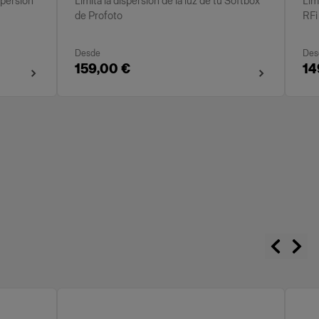
spersión
Limita la dispersión de la luz de tu Softbox
Lim
de Profoto
RFi
Desde
Des
159,00 €
14