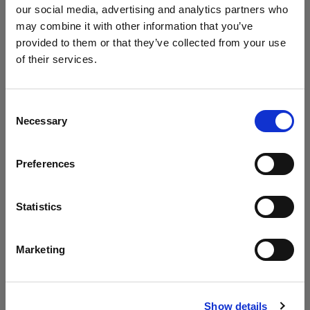
our social media, advertising and analytics partners who
may combine it with other information that you’ve
provided to them or that they’ve collected from your use
Dos luces en una
of their services.
En este episodio de Geared Up, únete a Chris
Creemos
que
estás
en
Romania
.
para que te muestre cómo conseguir dos luces
¿Quieres actualizar tu ubicación?
con un solo modificador. Sabrás qué
Consent
Necessary
modeladores de luz necesitas y cómo funciona
Selection
País
esta técnica.
Preferences
Romania
Idioma
Statistics
Archivo
Español
Marketing
¿Te has perdido los episodios anteriores?
Navega por el archivo y los podrás ver cuando
Visitar el sitio
quieras.
Show details