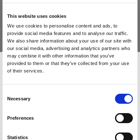
Télécharger sur Android
This website uses cookies
We use cookies to personalise content and ads, to
Pour les produits sans Bluetooth (AirX)
provide social media features and to analyse our traffic.
We also share information about your use of our site with
Pour tirer le meilleur parti de votre produit,
our social media, advertising and analytics partners who
enregistrez-le dans My Profoto avant utilisation.
may combine it with other information that you’ve
provided to them or that they’ve collected from your use
• 1 an de garantie standard supplémentaire
of their services.
Nous
pensons
que
vous
vous
trouvez
ici :
• Possibilité d’acheter 1 à 3 ans de garantie
Romania
.
étendue (jusqu’à 5 ans au total)
Mettre à jour votre emplacement ?
Consent
• Mises à jour du firmware via câble USB
Necessary
Selection
Pays
Enregistrer dans My Profoto
Preferences
Romania
Statistics
Langue
Télécharger les informations réglementaires et