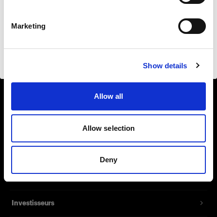
de sécurité
Français
Marketing
Visiter le site
Show details
À propos de Profoto
Allow all
Contact
Support
Allow selection
Emploi
Deny
Presse
Investisseurs