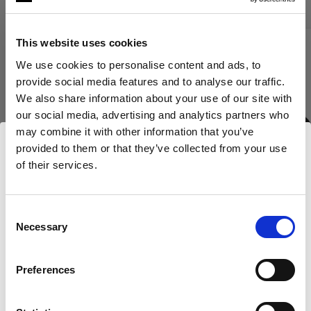
This website uses cookies
We use cookies to personalise content and ads, to
provide social media features and to analyse our traffic.
We also share information about your use of our site with
our social media, advertising and analytics partners who
may combine it with other information that you’ve
provided to them or that they’ve collected from your use
of their services.
Nous
pensons
que
vous
vous
trouvez
ici :
Romania
.
Mettre à jour votre emplacement ?
Consent
Necessary
Selection
NIDS D’ABEILLES
GÉLATINES
Pays
Grid 180 mm White
OCF II Grid &
Preferences
Romania