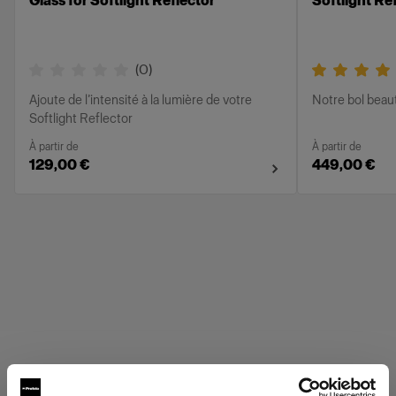
Glass for Softlight Reflector
Softlight Ref
(
0
)
Ajoute de l’intensité à la lumière de votre
Notre bol beau
Softlight Reflector
À partir de
À partir de
129,00 €
449,00 €
Profoto Grids