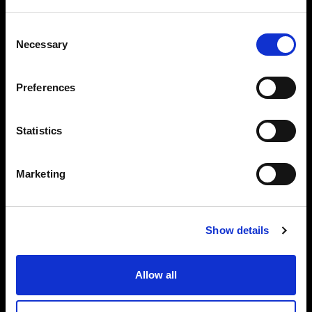
Consent
Necessary
Selection
Preferences
Statistics
Marketing
Show details
Profoto B20
Peaufiné à la perfection.
Allow all
Puissance du flash :
250 Ws