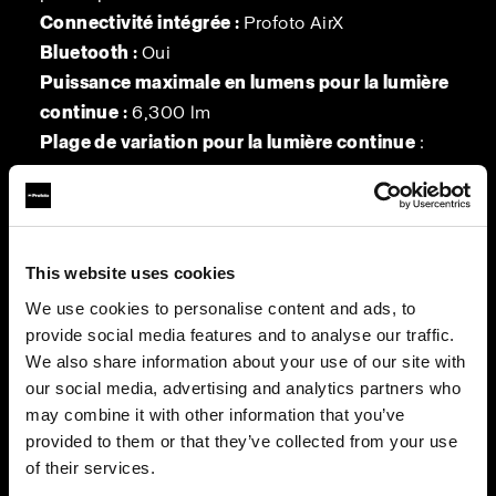
Connectivité intégrée :
Profoto AirX
Bluetooth :
Oui
Puissance maximale en lumens pour la lumière
continue :
6,300 lm
Plage de variation pour la lumière continue
:
100-1 %
Connecteur de synchronisation :
Oui
(Miniphone 3.5 mm)
Diamètre :
10 cm (3.9 in)
This website uses cookies
Longueur :
34,5 cm (13.58 in)
We use cookies to personalise content and ads, to
Poids :
4.0 kg (8.8 lbs)
provide social media features and to analyse our traffic.
We also share information about your use of our site with
our social media, advertising and analytics partners who
may combine it with other information that you’ve
provided to them or that they’ve collected from your use
of their services.