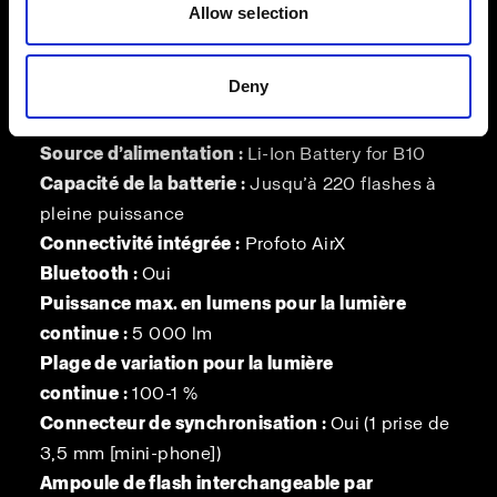
Amplitude de réglage
Allow selection
maximale :
11 diaphragmes (0,25-250 Ws)
Temps de recyclage :
Mode ECO : 0,01-1,1 s
Deny
Mode Boost / Freeze : 0,01-1,2 s
Modes de flash :
ECO (normal), Boost et Freeze
Source d’alimentation :
Li-Ion Battery for B10
Capacité de la batterie :
Jusqu’à 220 flashes à
pleine puissance
Connectivité intégrée :
Profoto AirX
Bluetooth :
Oui
Puissance max. en lumens pour la lumière
continue :
5 000 lm
Plage de variation pour la lumière
continue :
100-1 %
Connecteur de synchronisation :
Oui (1 prise de
3,5 mm [mini-phone])
Ampoule de flash interchangeable par