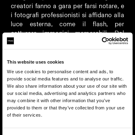
creatori fanno a gara per farsi notare, e
i fotografi professionisti si affidano alla
luce esterna, come il flash, per
catturare immagini memorabili. Dal
1968 Profoto innova e la Profoto
Camera ne è un esempio, ottimizzando
la Fotografia con smartphone con
This website uses cookies
un'illuminazione superiore.
We use cookies to personalise content and ads, to
provide social media features and to analyse our traffic.
Formato RAW personalizzato per una
We also share information about your use of our site with
our social media, advertising and analytics partners who
post-produzione più rapida e
may combine it with other information that you’ve
immagini migliori
provided to them or that they’ve collected from your use
Gioca d’anticipo con le regolazioni di
of their services.
tonalità, colore ed esposizione già
impostate al momento dello scatto. Il