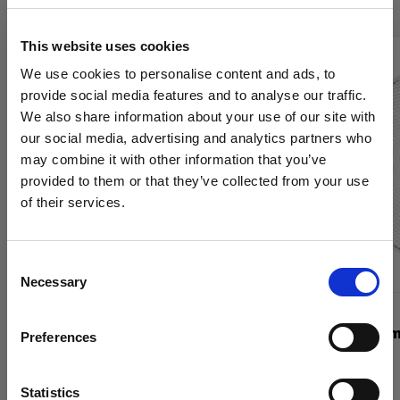
This website uses cookies
We use cookies to personalise content and ads, to
provide social media features and to analyse our traffic.
We also share information about your use of our site with
our social media, advertising and analytics partners who
may combine it with other information that you’ve
provided to them or that they’ve collected from your use
of their services.
Crediamo
che
tu
sia
nel
Romania
.
Aggiornare la tua location?
Consent
Necessary
Selection
Paese
GRIGLIE
GRIGLIE
Grid 337 mm
Grid 337 mm
Preferences
Romania
Lingua
Statistics