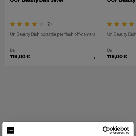
OCF Beauty Dish Silver
OCF Beauty 
(
2
)
Un Beauty Dish portatile per flash off-camera
Un Beauty Dish 
Da
Da
119,00 €
119,00 €
Griglie Profoto