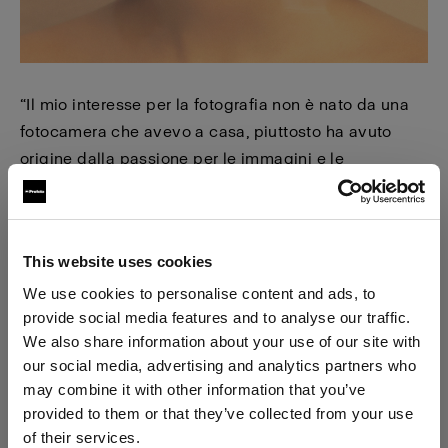
“Il mio interesse per la fotografia non è nato da una
fotocamera che avevo a casa, piuttosto ha avuto
origine dalla passione per le immagini e le
illustrazioni in generale; questo è quello che mi ha
attirato. Quando poi ho iniziato a comprendere il
potenziale offerto da una fotocamera e la magia
This website uses cookies
della camera oscura, dove potevo sviluppare la
pellicola e creare da sola le mie stampe, beh, dal
We use cookies to personalise content and ads, to
provide social media features and to analyse our traffic.
quel momento la fotografia mi ha conquistato.”
We also share information about your use of our site with
our social media, advertising and analytics partners who
In forze come assistente
may combine it with other information that you’ve
provided to them or that they’ve collected from your use
Durante i primi anni della sua carriera Camilla ha
of their services.
lavorato come assistente: “Spesso i fotografi sono