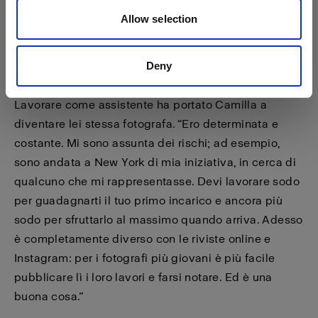
Allow selection
Deny
Lavorare come assistente ha portato Camilla a
diventare lei stessa fotografa. “Ero determinata e
costante. Mi sono assunta dei rischi; ad esempio,
sono andata a New York di mia iniziativa, in cerca di
qualcuno che mi rappresentasse. Devi lavorare sodo
per guadagnarti il tuo primo incarico e ancora più
sodo per sfruttarlo al massimo quando arriva. Adesso
è completamente diverso con le riviste online e
Instagram: per i fotografi più giovani è più facile
pubblicare lì i loro lavori e farsi notare. Ed è una
buona cosa.”