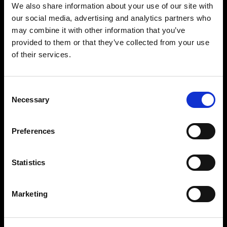
Profoto StyleShoots Vertical ti offre immagini
We also share information about your use of our site with
coerenti e prive di sfondo in modo rapido e
our social media, advertising and analytics partners who
semplice. Ai marchi in cerca di libertà creativa la
may combine it with other information that you’ve
nostra soluzione personalizzabile offre
provided to them or that they’ve collected from your use
possibilità di light shaping senza eguali,
of their services.
consentendo di creare immagini memorabili in
grado di valorizzare il marchio.
Consent
Necessary
Selection
Preferences
Statistics
Marketing