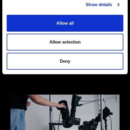
Show details
Fotografia di moda dall'alto
Progettate per soddisfare le esigenze dinamiche
Allow all
dell'e-commerce della moda, le nostre soluzioni
dall'alto ti aiutano a scattare foto di prodotti di
alta qualità che promuovono le conversioni.
Allow selection
Scegli l'efficienza e la facilità di Profoto
StyleShoots Horizontal o opta per la piena
flessibilità creativa con il nostro setup di luci e
Deny
light shaper.