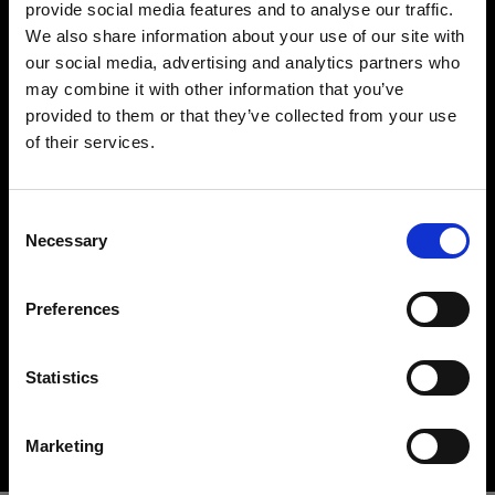
provide social media features and to analyse our traffic.
We also share information about your use of our site with
our social media, advertising and analytics partners who
may combine it with other information that you’ve
provided to them or that they’ve collected from your use
of their services.
Austria
にお住まいであると思われます。
地域を変更しますか？
ハードライトモディファイアー
Consent
鮮明でコントロールされたハードライトを作ること
Necessary
Selection
は、シーンのライティングにおいて重要な要素の一
国
つです。ここでは、リフレクター、ビューティーデ
Preferences
Austria
ィッシュ、スヌート、バーンドアなど、クリエイテ
ィブなオプションを豊富に取り揃えています。
言語
Statistics
Buy hard light modifiers
日本語
Marketing