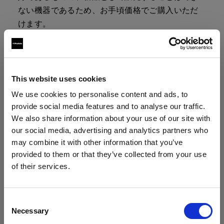
ない機器であるため、お手頃価格でご購入いただ
けます。
製品は、ケーブル、バッグ、充電器などのアクセ
サリーとともにキットで販売しています。キット
の内容に関する詳細は、製品ページをご覧くださ
This website uses cookies
い。
We use cookies to personalise content and ads, to
provide social media features and to analyse our traffic.
We also share information about your use of our site with
our social media, advertising and analytics partners who
デモ機はファイナルセールのため、返品
may combine it with other information that you’ve
はお受けできません。
provided to them or that they’ve collected from your use
ご購入は、各製品の「購入する」ボタンをクリッ
of their services.
クしてください。割引は、決済カートのデモ機に
Austria
にお住まいであると思われます。
自動的に追加されます。
地域を変更しますか？
Consent
Necessary
Selection
なお、デモ機の再生品は数に限りがございます。
国