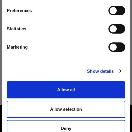
ページに何も表示されない場合は、お手数です
Preferences
Austria
が、後日再度ご確認いただきますようお願いいた
します。
言語
Statistics
日本語
ストロボの再生品はこちら
Marketing
サイトにアクセス
Show details
ライトシェーピングツールの再生品はこ
ちら
Allow all
Allow selection
会社概要
Deny