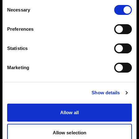
RAW 形式
Consent
Necessary
撮影時にトーン、色味、露出の調整がす
Selection
でに行われているため効率的です。
Preferences
Profoto ライトを使用してベストな結果
が得られるよう最適化されています。
Statistics
ProfotoRAW ファイルで撮影、編集
ProfotoRAW は業界標準のデジタルネガ
Marketing
ティブ（DNG）ファイル形式を使用して
いるため、DNG 形式対応のすべての写
Show details
真編集アプリで編集ができます。
ProfotoRAW ファイルは JPEG ファイル
Allow all
の 5 ～ 8 倍の大きさです。写真にはより
多くのディテールが描写されます。
Allow selection