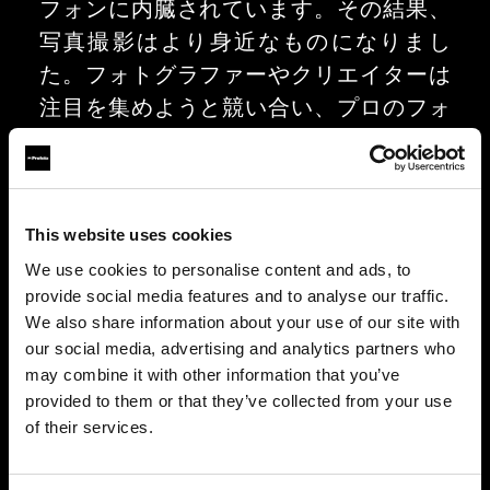
フォンに内臓されています。その結果、
写真撮影はより身近なものになりまし
た。フォトグラファーやクリエイターは
注目を集めようと競い合い、プロのフォ
トグラファーはストロボなど外部の光を
活用して、存在感放つ写真を撮ろうと奮
闘しています。1968 年以来、Profoto は
This website uses cookies
絶えずイノベーションを生み出してきま
した。Profoto Camera はまさにその例
We use cookies to personalise content and ads, to
provide social media features and to analyse our traffic.
で、優れたライティングでスマートフォ
We also share information about your use of our site with
ンフォトグラフィーを最適化できるアプ
our social media, advertising and analytics partners who
リです。
may combine it with other information that you’ve
provided to them or that they’ve collected from your use
of their services.
ポストプロダクション（編集）を迅速に
し、より良い写真に仕上げるカスタム