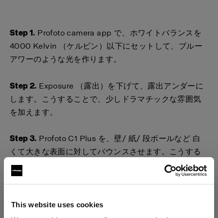
Step 1.
Profoto camera app で、ホワイトバランスを
4000 Kelvin （ケルビン）以下にセットして、ブルー
アワーのような光を作ります。
Step 2.
Exposure （露出）を下げて、露出アンダーに
します。こうすることで、少しドラマチックな雰囲気
を加えます。
Step 3.
Profoto C1 Plus を、壁/ 紙/ 段ボールなど 白
くて大きな表面に対してバウンスさせます。こうする
ことで、より大きな光源を作り出し、よりやわらかい
光になります。
Step 4
. 自分の欲しいブルーのトーンになるまで、ホワ
This website uses cookies
イトバランスを調整します。