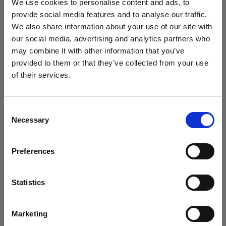
We use cookies to personalise content and ads, to
provide social media features and to analyse our traffic.
Step 5.
フル CTO (オレンジ) カラーフィルター を取り
We also share information about your use of our site with
our social media, advertising and analytics partners who
付けた C1 Plus を加え、違う角度から照射します。こ
may combine it with other information that you’ve
うすることで、暖かな太陽の光が差し込んでいるよう
provided to them or that they’ve collected from your use
な感覚を作ります。
of their services.
Austria
にお住まいであると思われます。
ヒント
地域を変更しますか？
写真にさらに深みを与えるために、2灯目のC1 Plus の
Consent
Necessary
Selection
暖かな光を、葉やケーブルなどで遮って、シャドーを
国
散りばめます。
Preferences
Austria
言語
Statistics
日本語
Marketing