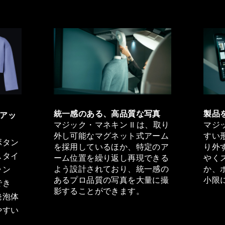
統一感のある、高品質な写真
製品
をアッ
マジック・マネキン II は、取り
マジッ
外し可能なマグネット式アーム
すい
ボタン
を採用しているほか、特定のア
り外
スタイ
ーム位置を繰り返し再現できる
やく
よう設計されており、統一感の
か、
ラン
あるプロ品質の写真を大量に撮
小限
でき
影することができます。
発泡体
やすい