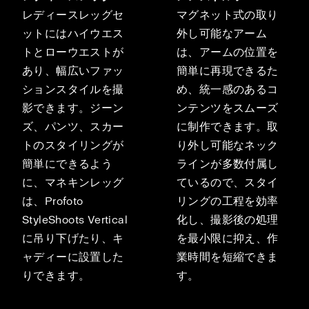
レディースレッグセ
マグネット式の取り
ットにはハイウエス
外し可能なアーム
トとローウエストが
は、アームの位置を
あり、幅広いファッ
簡単に再現できるた
ションスタイルを撮
め、統一感のあるコ
影できます。ジーン
ンテンツをスムーズ
ズ、パンツ、スカー
に制作できます。取
トのスタイリングが
り外し可能なネック
簡単にできるよう
ラインが多数付属し
に、マネキンレッグ
ているので、スタイ
は、Profoto
リングの工程を効率
StyleShoots Vertical
化し、撮影後の処理
に吊り下げたり、キ
を最小限に抑え、作
ャディーに設置した
業時間を短縮できま
りできます。
す。