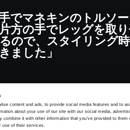
手でマネキンのトルソー
片方の手でレッグを取り
るので、スタイリング時
きました」
s
ise content and ads, to provide social media features and to an
rmation about your use of our site with our social media, advertis
ス
投資家の皆様へ
Share the Light
 combine it with other information that you’ve provided to them o
 use of their services.