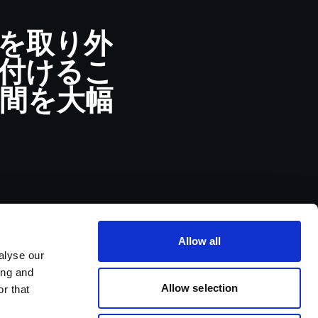
を取り外
付けるこ
間を大幅
Allow all
alyse our
ing and
Allow selection
r that