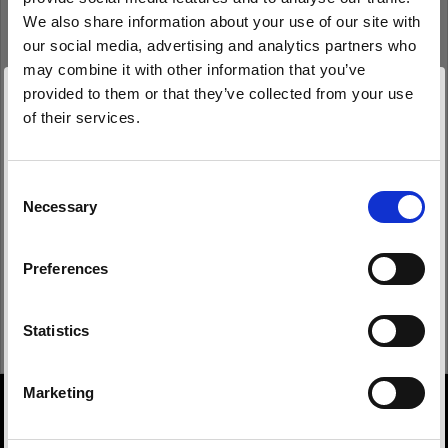
We also share information about your use of our site with
our social media, advertising and analytics partners who
may combine it with other information that you’ve
Anmeldedaten speichern
Kennwort vergessen?
provided to them or that they’ve collected from your use
of their services.
Anmelden
Wir
vermuten,
dass
Sie
in
Sweden
ansässig
sind.
Möchten Sie Ihren Standort aktualisieren?
Consent
Necessary
Neu bei Profoto?
Selection
Land
Anmelden
Preferences
Sweden
Sprache
Statistics
Deutsch
Marketing
About us
Website besuchen