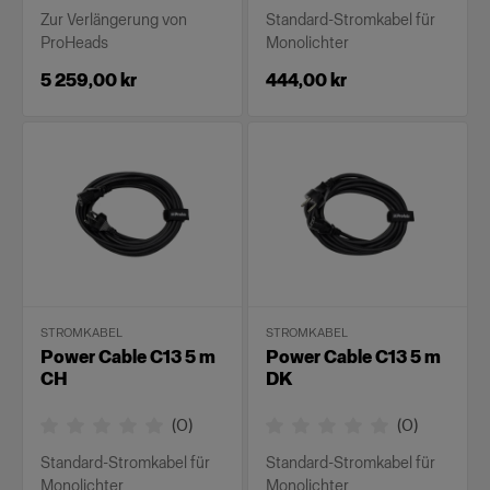
Zur Verlängerung von
Standard-Stromkabel für
ProHeads
Monolichter
5 259,00 kr
444,00 kr
STROMKABEL
STROMKABEL
Power Cable C13 5 m
Power Cable C13 5 m
CH
DK
(
0
)
(
0
)
Standard-Stromkabel für
Standard-Stromkabel für
Monolichter
Monolichter