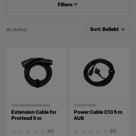
Filtern
Jetzt sortieren nach
Be
Sort
:
Beliebt
45
Artikel
VERLÄNGERUNGSKABEL
STROMKABEL
Extension Cable for
Power Cable C13 5 m
ProHead 5 m
AUS
(
0
)
(
0
)