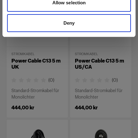
Allow selection
Deny
STROMKABEL
STROMKABEL
Power Cable C13 5 m
Power Cable C13 5 m
UK
US/CA
(
0
)
(
0
)
Standard-Stromkabel für
Standard-Stromkabel für
Monolichter
Monolichter
444,00 kr
444,00 kr