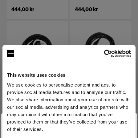
444,00 kr
444,00 kr
This website uses cookies
STROMKABEL
STROMKABEL
We use cookies to personalise content and ads, to
Power Cable C13 5 m
Power Cable C13 5 m
provide social media features and to analyse our traffic.
EUR
IL
We also share information about your use of our site with
(
0
)
(
0
)
our social media, advertising and analytics partners who
may combine it with other information that you’ve
Standard-Stromkabel für
Standard-Stromkabel für
provided to them or that they’ve collected from your use
Monolichter
Monolichter
of their services.
444,00 kr
444,00 kr
Wir
vermuten,
dass
Sie
in
Sweden
ansässig
sind.