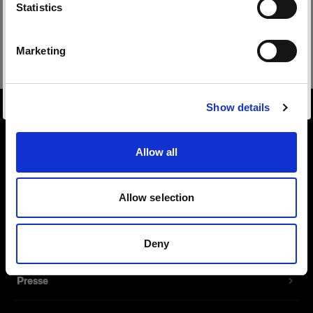
Sprache
Statistics
Deutsch
Regulatorische und sicherheitsrelevante
Marketing
Informationen herunterladen
Website besuchen
Show details
Über uns
Allow all
Kontakt
Allow selection
Support
Deny
Karriere
Presse