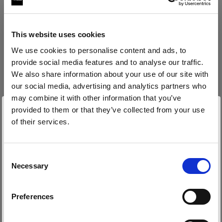
Download für iOS
This website uses cookies
Download für Android
We use cookies to personalise content and ads, to
provide social media features and to analyse our traffic.
Für Produkte ohne Bluetooth (AirX)
We also share information about your use of our site with
our social media, advertising and analytics partners who
Um das Beste aus Ihrem Produkt herauszuholen,
may combine it with other information that you’ve
registrieren Sie es vor der Verwendung in My
provided to them or that they’ve collected from your use
Profoto.
of their services.
Wir
vermuten,
dass
Sie
in
Sweden
ansässig
sind.
• Zusätzlich 1 Jahr Standardgarantie
Möchten Sie Ihren Standort aktualisieren?
• Möglichkeit, 1–3 Jahre erweiterte Garantie zu
Consent
erwerben (bis zu 5 Jahre insgesamt)
Necessary
Selection
• Firmware-Updates über USB-Kabel
Land
Preferences
Sweden
In My Profoto registrieren