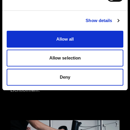
Show details
Flatlay-Fotografie in der Modebranche
Unsere Flatlay-Lösungen wurden für die
dynamischen Anforderungen des E-Commerce
Allow all
in der Modebranche entwickelt und unterstützen
Sie bei der Aufnahme von qualitativ
hochwertigen Produktbildern, die für mehr
Allow selection
Umsatz sorgen. Sie haben die Wahl zwischen der
Effizienz und Unkompliziertheit von Profoto
StyleShoots Horizontal und der vollen kreativen
Deny
Flexibilität mit unserer Lösung aus Blitzen und
Lichtformern.