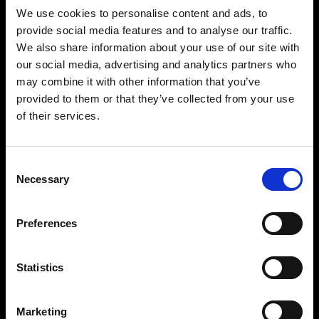
We use cookies to personalise content and ads, to
On-Mannequin-Fotografie
provide social media features and to analyse our traffic.
Profoto StyleShoots Vertical liefert schnell und
We also share information about your use of our site with
einfach konsistente, hintergrundfreie Bilder. Für
our social media, advertising and analytics partners who
Unternehmen, die nach kreativer Freiheit suchen,
may combine it with other information that you’ve
bietet unsere anpassbare Lösung eine Vielzahl
provided to them or that they’ve collected from your use
von Möglichkeiten zur Lichtgestaltung, mit
denen Sie eindrucksvolle Bilder erstellen können,
of their services.
mit denen sich Ihre Marke von anderen abhebt.
Consent
Necessary
Selection
Preferences
Statistics
Marketing