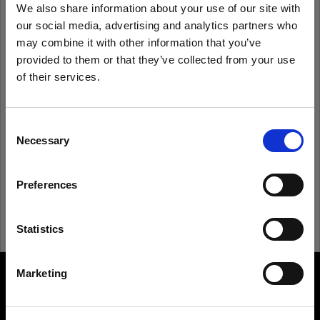
We also share information about your use of our site with
our social media, advertising and analytics partners who
Recordarme
¿Has olvidado tu contraseña?
may combine it with other information that you’ve
provided to them or that they’ve collected from your use
of their services.
Iniciar sesión
Creemos
que
estás
en
Sweden
.
¿Quieres actualizar tu ubicación?
Consent
¿Eres nuevo en Profoto?
Necessary
Selection
País
Registrarte
Preferences
Sweden
Idioma
Statistics
Español
Marketing
About us
Visitar el sitio